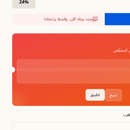
24%
جدد بيتك الآن.. وقسّط براحتك!
 المخفّض
تطبيق
نسخ
ص ,