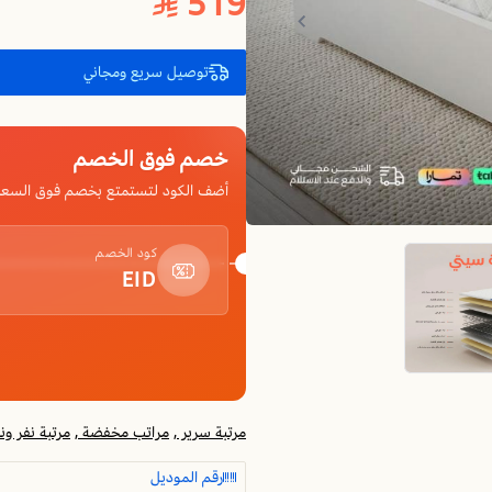
519
توصيل سريع ومجاني
خصم فوق الخصم
أضف الكود لتستمتع بخصم فوق السعر
كود الخصم
EID
مرتبة سرير ,
مراتب مخفضة ,
مرتبة نفر ون
رقم الموديل