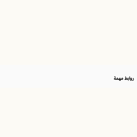
روابط مهمة
الرقم الضريبي
موثّق في منصة الأعمال
311337263400003