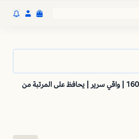
واقي مرتبه مقاس 160X200 | واقي سرير | يحافظ على المرتبة من