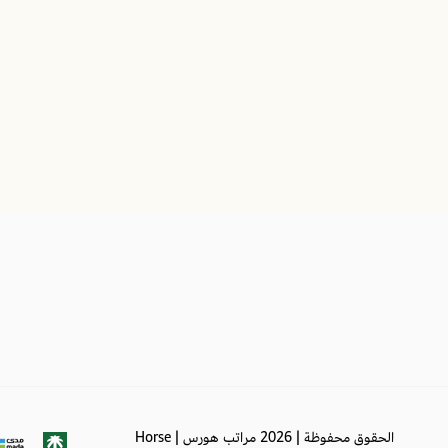
✅
طريقة الغسيل
قابل للغسل في الغسالة الكهربائية
لا يُنصح باستخدام أي مواد مبيضة لتنظي
التنظيف الجاف غير مناسب للمنتج
واقي مرتبة سرير أطفال مقاس 100X200 سم
واقي مرتبة السرير | عازل للماء والسوائل مقاس
واقي مرتبة | واقي سرير ضد الماء مقاس 00X200
الحقوق محفوظة | 2026
مراتب هورس | Horse