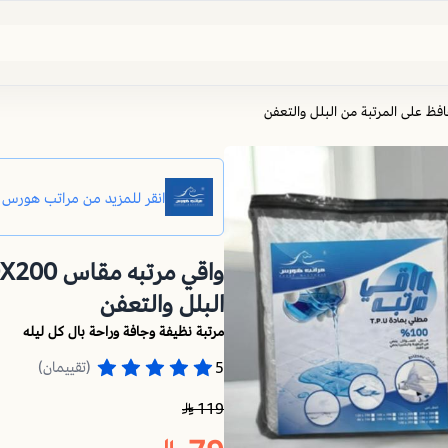
البلل والتعفن
مرتبة نظيفة وجافة وراحة بال كل ليله
(تقييمان)
5
119