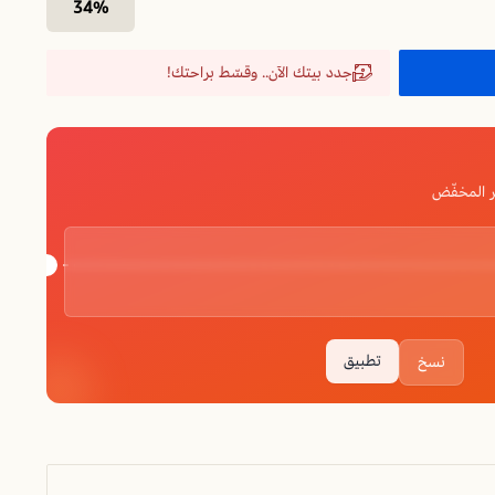
34%
جدد بيتك الآن.. وقسّط براحتك!
 المخفّض
تطبيق
نسخ