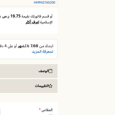
HMPAD160200
19.75 ر.س
أو قسم فاتورتك بقيمة
ع
اعرف أكثر
الإسلامية
الوصف
التقييمات
واقي مرتبة ضد البلل من الماء والسوائل
واقي مرتبة مقاس 160*200
المقاس
*