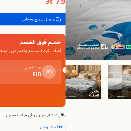
79
توصيل سريع ومجاني
خصم فوق الخصم
أضف الكود لتستمتع بخصم فوق السعر
كود الخصم
EID
واقي دوشق سرير ,
واقي مراتب سرير ,
رقم الموديل