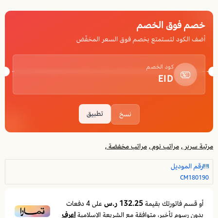
خصم فوق الخصم
أضف الكود لتستمتع بخصم فوق السعر المخفّض
كود الخصم
EID
تطبيق
نسخ
مرتبة سرير ,
مراتب نوم ,
مراتب مخفضة ,
رقم الموديل
CM180190
132.25 ر.س
أو قسم فاتورتك بقيمة
على
4
دفعات
اعرف
بدون رسوم تأخير، متوافقة مع الشريعة الإسلامية