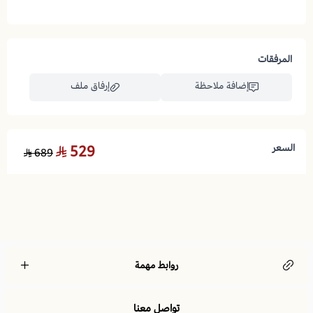
مرتبة سرير سيتي 180*190 | طراحة سرير بنوابض متصلة للنوم المريح
لا توجد تقييمات حاليا
طراحة سرير
المرفقات
سيتي
إضافة ملاحظة
إرفاق ملف
المميزات والفوائد:
✅
مرتبة بنوابض متصلة:
السعر
529
689
اسحب و افلت الملف هنا
✅
مرتبة سرير مريحة بارتفاع 20 سم:
استعراض
✅
مراتب نوم مريحة للأوزان الخفيفة:
✅
قماش فاخر مضاد للحساسية:
✅
مراتب سرير عملية قابلة للتقليب:
روابط مهمة
لماذا تختار هذا المنتج؟
تواصل معنا