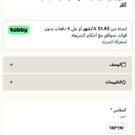
أكثر
الوصف
مرتبة سرير سيتي 180*190 | طراحة سرير | مراتب نوم مريحة | مراتب
التقييمات
بنوابض متصلة
مرتبة سيتي بنوابض متصلة
طراحة سرير
المقاس
*
اختر
190*180
وصف المنتج: