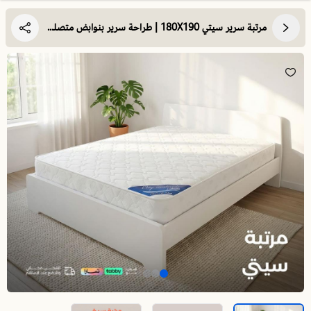
مرتبة سرير سيتي 180X190 | طراحة سرير بنوابض متصلة | استرخاء ونوم مريح وهادئ