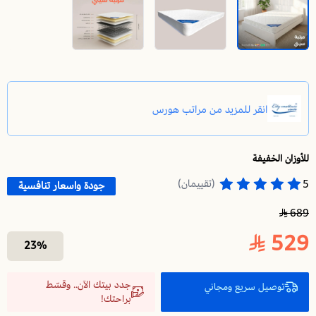
للأوزان الخفيفة
مرتبة سرير سيتي 180X190 | طراحة سرير بنوابض متصلة | استرخاء ونوم مريح وهادئ
(تقييمان)
5
جودة واسعار تنافسية
689
529
23%
جدد بيتك الآن.. وقسّط
توصيل سريع ومجاني
براحتك!