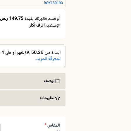
BOX180190
149.75 ر.س
أو قسم فاتورتك بقيمة
اعرف أكثر
الإسلامية
الوصف
🛏️ قاعدة سرير مزدوج 180×190 | دعم وثبات لراحة نوم مستقرة
التقييمات
إذا كنت تبحث عن قاعدة سرير مزدوجة تمنح
قاعدة السرير بمقاس 180×190 صُممت لتكون الأساس المتين الذي تعتمد عليه كل ليلة.
هل تشعر أن مرتبتك لا تحصل على السند
هل يتكرر الاهتزاز مع الحركة فيفقد النوم
المقاس
*