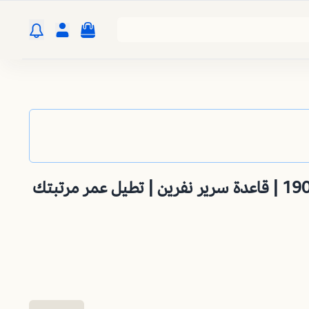
قاعدة مرتبة سرير 190X180 | قاعدة سرير نفرين | تطيل عمر مرتبتك