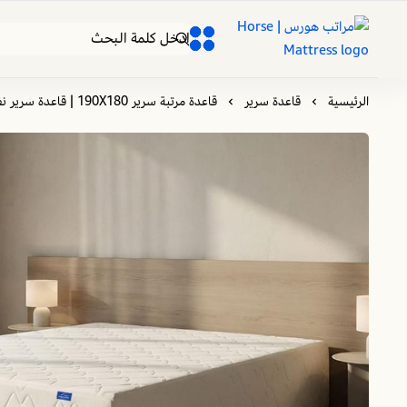
مراتب هورس | Horse Mattress
0
0
الرئيسية
قاعدة سرير
قاعدة مرتبة سرير 190X180 | قاعدة سرير نفرين | تطيل عمر مرتبتك وتوفر الدعم والثبات لها