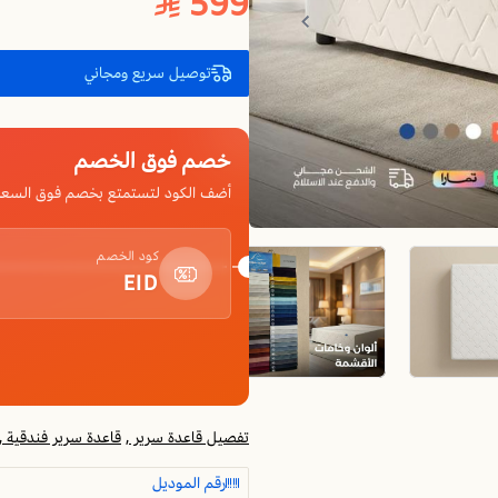
599
توصيل سريع ومجاني
خصم فوق الخصم
أضف الكود لتستمتع بخصم فوق السعر
كود الخصم
EID
تفصيل قاعدة سرير ,
قاعدة سرير فندقية ,
رقم الموديل