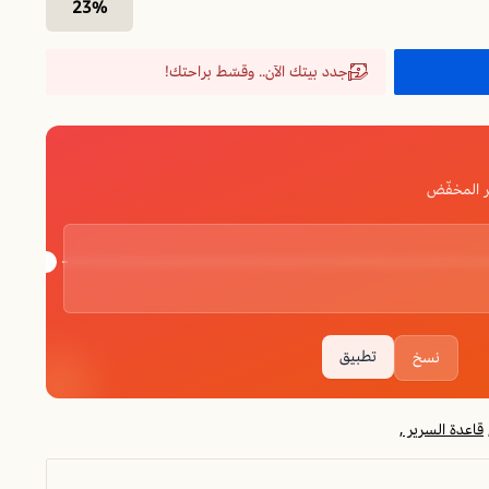
23%
جدد بيتك الآن.. وقسّط براحتك!
 المخفّض
تطبيق
نسخ
قاعدة السرير ,