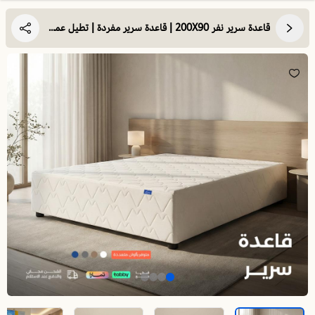
قاعدة سرير نفر 200X90 | قاعدة سرير مفردة | تطيل عمر مرتبتك وتوفر الدعم والثبات لها