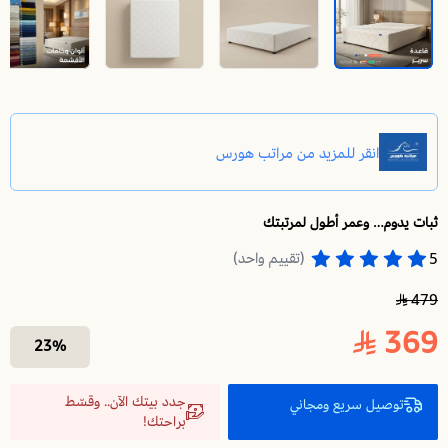
ثبات يدوم… وعمر أطول لمرتبتك
قاعدة سرير نفر 200X90 | قاعدة سرير مفردة | تطيل عمر مرتبتك وتوفر الدعم والثبات لها
(تقييم واحد)
5
479
369
23%
جدد بيتك الآن.. وقسّط
توصيل سريع ومجاني
براحتك!