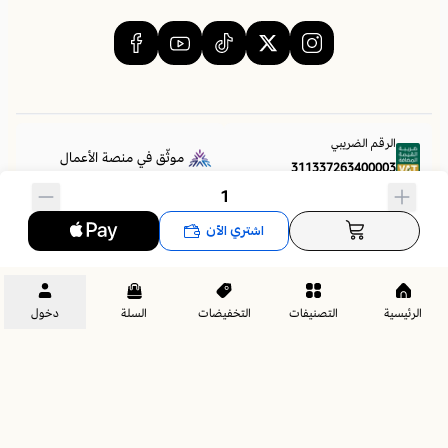
أهم المميزات
✅ ثبات أوضح يقلل الاهتزاز ويحد من حركة المرتبة
✅ دعم متوازن يساعد على توزيع الضغط للحفاظ على أداء المرتبة
✅ إطالة عمر المرتبة وتقليل الهبوط المبكر
الرقم الضريبي
✅ مظهر أنيق يمنح الغرفة طابعًا فندقيًا مرتبًا
موثّق في منصة الأعمال
311337263400003
✅ ارتفاع عملي يسهل الدخول إلى السرير والخروج منه
السجل التجاري
اشتري الآن
4030202221
📐 مقاسات أخرى يتوفر بها المنتج
✅ 200×200 سم
✅ 180×200 سم
الرئيسية
التصنيفات
التخفيضات
السلة
دخول
✅ 180×190 سم
✅ 160×200 سم
الحقوق محفوظة | 2026
مراتب هورس | Horse Mattress
✅ 150×200 سم
✅ 140×200 سم
4030202221
✅ 120×200 سم