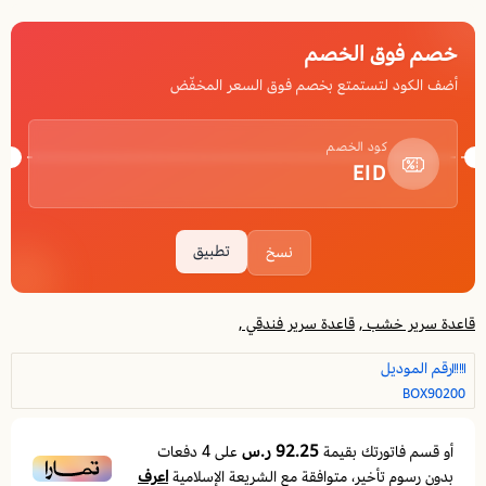
خصم فوق الخصم
أضف الكود لتستمتع بخصم فوق السعر المخفّض
كود الخصم
EID
تطبيق
نسخ
قاعدة سرير خشب ,
قاعدة سرير فندقي ,
رقم الموديل
BOX90200
92.25 ر.س
أو قسم فاتورتك بقيمة
على
4
دفعات
اعرف
بدون رسوم تأخير، متوافقة مع الشريعة الإسلامية