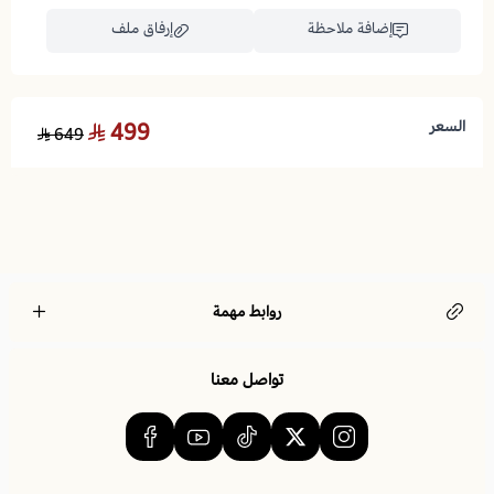
إضافة ملاحظة
إرفاق ملف
جودة فائقة وتصميم دقيق:
أريكة الاسترخاء
لا توجد تقييمات حاليا
السعر
499
649
اسحب و افلت الملف هنا
استعراض
جودة عالية ومتانة للمنتج:
روابط مهمة
مكونات المنتج:
تواصل معنا
مقاسات المنتج: