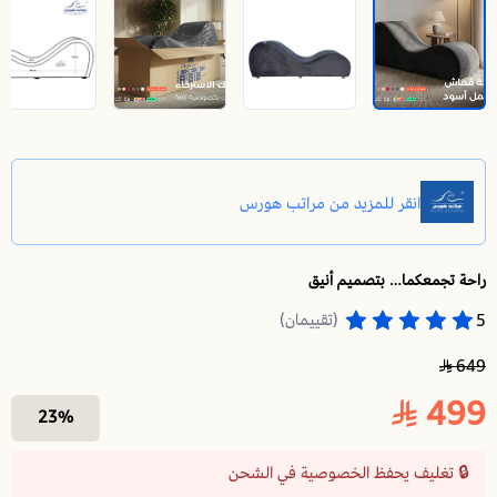
راحة تجمعكما… بتصميم أنيق
أريكة استرخاء رومانسية شيزلونج | الخامة قماش مخمل ل
(تقييمان)
5
649
499
23%
🔒 تغليف يحفظ الخصوصية في الشحن