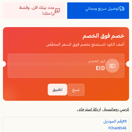
جدد بيتك الآن.. وقسّط
توصيل سريع ومجاني
براحتك!
خصم فوق الخصم
أضف الكود لتستمتع بخصم فوق السعر المخفّض
كود الخصم
EID
تطبيق
نسخ
كرسي رومانسية ,
اريكة استرخاء ,
رقم الموديل
FChairB546