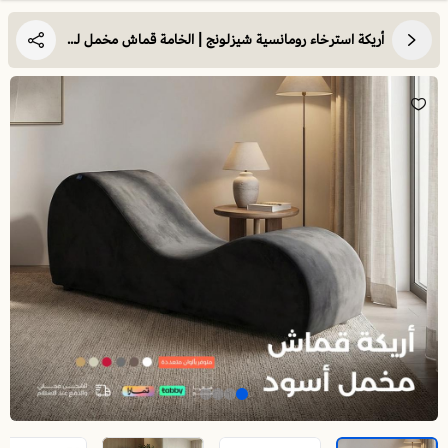
أريكة استرخاء رومانسية شيزلونج | الخامة قماش مخمل لون اسود | متانة مضمونة وتحمل فائق