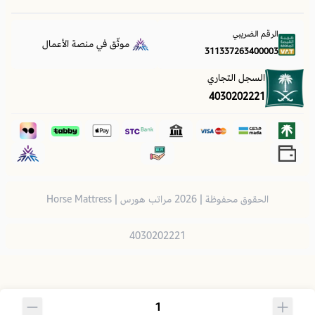
الرقم الضريبي
موثّق في منصة الأعمال
311337263400003
أريكة الاسترخاء
السجل التجاري
والرومانسية
4030202221
في حالة رغبتكم بموديلات اخرى يمكنكم الضغط على الروابط التالية:
اريكة استرخاء ديكور - الخامة جلد
اريكة استرخاء جمل - الخامة جلد
اريكة استرخاء ام - الخامة جلد
الحقوق محفوظة | 2026
مراتب هورس | Horse Mattress
4030202221