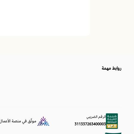
روابط مهمة
الرقم الضريبي
موثّق في منصة الأعمال
311337263400003