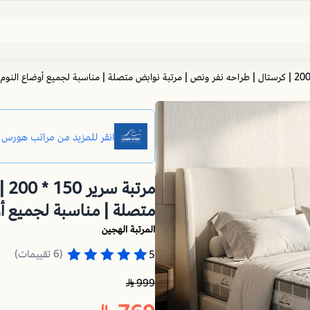
مر
متصلة | مناسبة لجميع أو
المرتبة الهجين
(6 تقييمات)
5
999