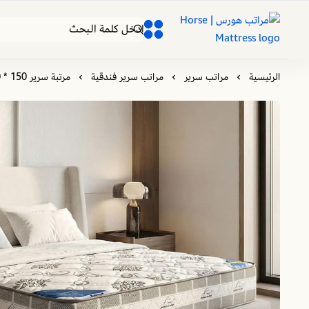
مراتب هورس | Horse Mattress
0
0
الرئيسية
مراتب سرير
مراتب سرير فندقية
مرتبة سرير 150 * 200 | كرستال | طراحه نفر ونص | مرتبة نوابض متصلة | مناسبة لجميع أوضاع النوم