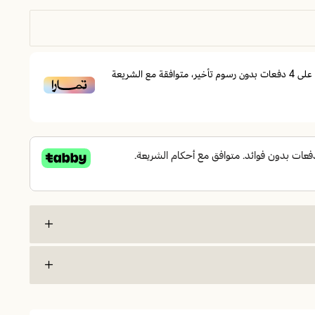
على
4
دفعات بدون رسوم تأخير، متوافقة مع الشريعة
إذا كنت تبحث عن مرتبة تمنحك راحة متوازنة مهما تغيّرت وضعية نومك، فمرتبة كرستال 150×200 صُممت
أنها تجمع بين دعم الظهر والإحساس المريح في مرتبة واحدة تناسب