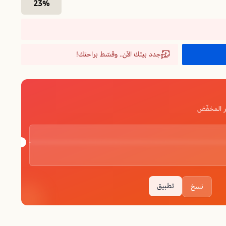
23%
جدد بيتك الآن.. وقسّط براحتك!
 المخفّض
تطبيق
نسخ