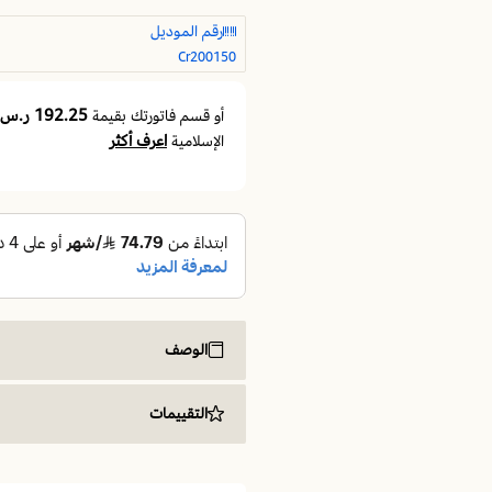
رقم الموديل
Cr200150
192.25 ر.س
أو قسم فاتورتك بقيمة
اعرف أكثر
الإسلامية
الوصف
🛏️ مرتبة سرير 150×200 | كرستال | مرتبة نفر ونص | نوابض متصلة | راحة ثابتة لكل أوضاع النوم
التقييمات
لتقدّم هذا التوازن بشكل عملي وواضح، ل
النوم اليومي الطويل.