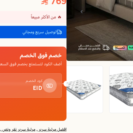
769
🔥 من الأكثر مبيعاً
توصيل سريع ومجاني
خصم فوق الخصم
أضف الكود لتستمتع بخصم فوق السعر
كود الخصم
EID
افضل مرتبة سرير ,
مرتبة سرير نفر ونص ,