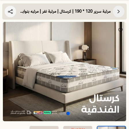
مرتبة سرير 120 * 190 | كرستال | مرتبة نفر | مرتبه بنوابض | توفير الدعم اللازم لجميع أنحاء الجسم