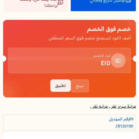
توصيل سريع ومجاني
براحتك!
خصم فوق الخصم
أضف الكود لتستمتع بخصم فوق السعر المخفّض
كود الخصم
EID
تطبيق
نسخ
مرتبة سرير نفر ,
مرتبه نفر ,
رقم الموديل
CR120190