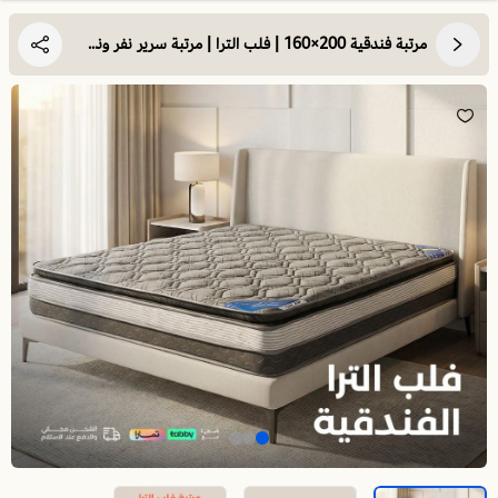
مرتبة فندقية 200×160 | فلب الترا | مرتبة سرير نفر ونص | راحة لا تقاوم بفضل تعدد طبقاتها