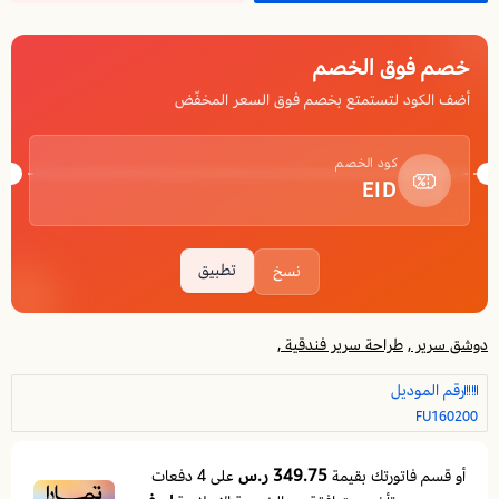
خصم فوق الخصم
أضف الكود لتستمتع بخصم فوق السعر المخفّض
كود الخصم
EID
تطبيق
نسخ
دوشق سرير ,
طراحة سرير فندقية ,
رقم الموديل
FU160200
349.75 ر.س
أو قسم فاتورتك بقيمة
على
4
دفعات