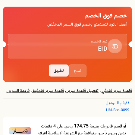
خصم فوق الخصم
أضف الكود لتستمتع بخصم فوق السعر المخفّض
كود الخصم
EID
تطبيق
نسخ
قاعدة سرير فندقي ,
تفصيل قاعدة سرير ,
قاعدة سرير فندقية ,
قاعدة السرير ,
رقم الموديل
HM-Bed-0099
174.75 ر.س
أو قسم فاتورتك بقيمة
على
4
دفعات
اعرف
بدون رسوم تأخير، متوافقة مع الشريعة الإسلامية