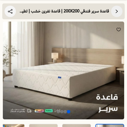
قاعدة سرير فندقي 200X200 | قاعدة نفرين خشب | تطيل عمر مرتبتك وتوفر الدعم والثبات لها