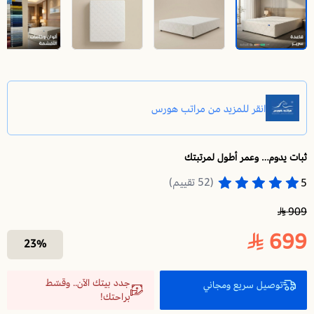
ثبات يدوم… وعمر أطول لمرتبتك
قاعدة سرير فندقي 200X200 | قاعدة نفرين خشب | تطيل عمر مرتبتك وتوفر الدعم والثبات لها
(52 تقييم)
5
909
699
23%
جدد بيتك الآن.. وقسّط
توصيل سريع ومجاني
براحتك!