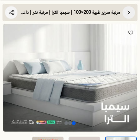
مرتبة سرير طبية 200×100 | سيمبا الترا | مرتبة نفر | داعمة للظهر و مناسبة للأوزان الثقيلة