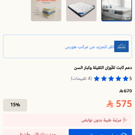
دعم ثابت للأوزان الثقيلة وكبار السن
مرتبة سرير طبية 200×100 | سيمبا الترا | مرتبة نفر | داعمة للظهر و مناسبة للأوزان الثقيلة
(4 تقييمات)
5
679
575
15%
🩺 مرتبة طبية بدون نوابض
جدد بيتك الآن.. وقسّط