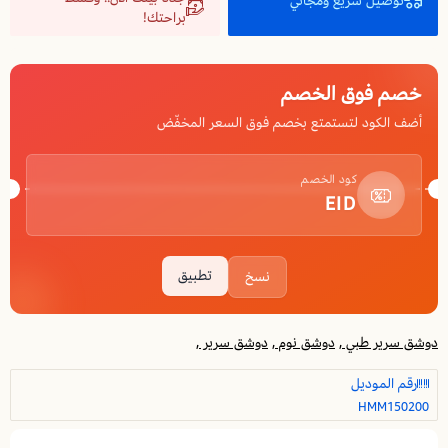
توصيل سريع ومجاني
براحتك!
خصم فوق الخصم
أضف الكود لتستمتع بخصم فوق السعر المخفّض
كود الخصم
EID
تطبيق
نسخ
دوشق سرير طبي ,
دوشق نوم ,
دوشق سرير ,
رقم الموديل
HMM150200