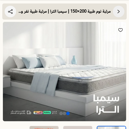
مرتبة نوم طبية 200×150 | سيمبا الترا | مرتبة طبية نفر ونص | داعمة للظهر و مناسبة للأوزان الثقيلة