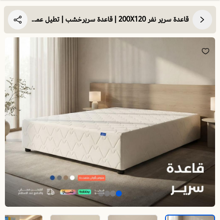
قاعدة سرير نفر 200X120 | قاعدة سريرخشب | تطيل عمر مرتبتك وتوفر الدعم والثبات لها