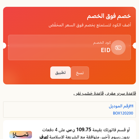
خصم فوق الخصم
أضف الكود لتستمتع بخصم فوق السعر المخفّض
كود الخصم
EID
تطبيق
نسخ
قاعدة سرير مفرد ,
قاعدة خشب نفر ,
رقم الموديل
BOX120200
109.75 ر.س
أو قسم فاتورتك بقيمة
على
4
دفعات
اعرف
بدون رسوم تأخير، متوافقة مع الشريعة الإسلامية