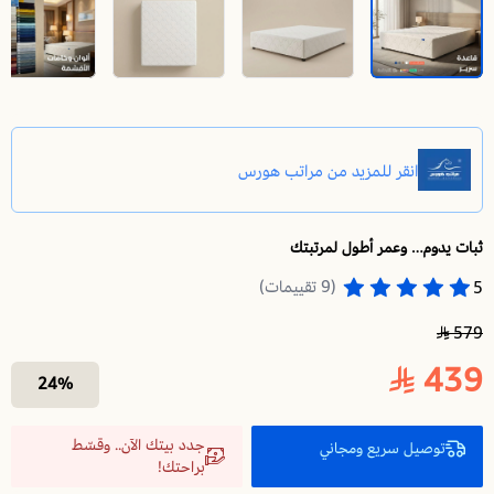
ثبات يدوم… وعمر أطول لمرتبتك
قاعدة سرير نفر 200X120 | قاعدة سريرخشب | تطيل عمر مرتبتك وتوفر الدعم والثبات لها
(9 تقييمات)
5
579
439
24%
جدد بيتك الآن.. وقسّط
توصيل سريع ومجاني
براحتك!