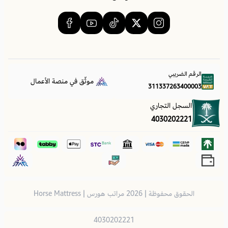
أهم المميزات
✅ ثبات أقوى يقلل الاهتزاز ويمنح المرتبة استقرارًا ملحوظًا أثناء النوم
✅ توزيع متوازن للوزن يساعد على تقليل الضغط غير المتساوي الذي يسبب
الهبوط المبكر
✅ إطالة عمر المرتبة والحفاظ على شكلها وأدائها لفترة أطول
الرقم الضريبي
✅ تصميم أنيق بلمسة فندقية يضيف مظهرًا مرتبًا لغرفة النوم
موثّق في منصة الأعمال
311337263400003
✅ ارتفاع عملي ومريح يسهل الحركة اليومية
السجل التجاري
4030202221
📐 مقاسات أخرى يتوفر بها المنتج
✅ 200×200 سم
✅ 180×200 سم
✅ 180×190 سم
✅ 160×200 سم
الحقوق محفوظة | 2026
مراتب هورس | Horse Mattress
✅ 150×200 سم
✅ 140×200 سم
4030202221
✅ 120×200 سم