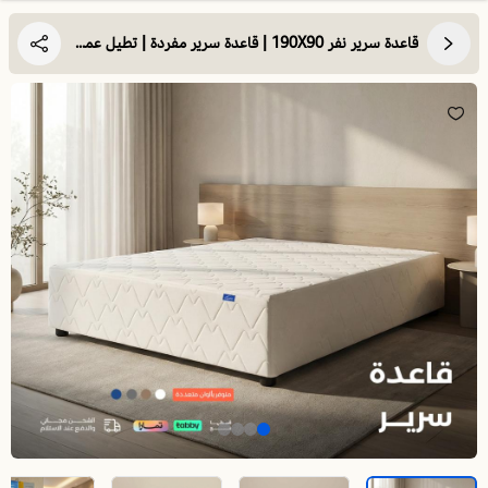
قاعدة سرير نفر 190X90 | قاعدة سرير مفردة | تطيل عمر مرتبتك وتوفر الدعم والثبات لها