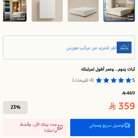
ثبات يدوم… وعمر أطول لمرتبتك
قاعدة سرير نفر 190X90 | قاعدة سرير مفردة | تطيل عمر مرتبتك وتوفر الدعم والثبات لها
(4 تقييمات)
5
469
359
23%
جدد بيتك الآن.. وقسّط
توصيل سريع ومجاني
براحتك!