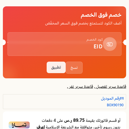
خصم فوق الخصم
أضف الكود لتستمتع بخصم فوق السعر المخفّض
كود الخصم
EID
تطبيق
نسخ
قاعدة سرير تفصيل ,
قاعدة سرير نفر ,
رقم الموديل
BOX90190
89.75 ر.س
أو قسم فاتورتك بقيمة
على
4
دفعات
اعرف
بدون رسوم تأخير، متوافقة مع الشريعة الإسلامية