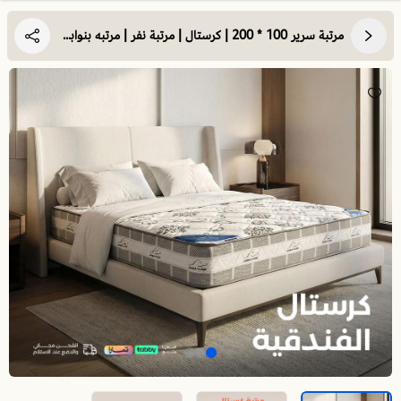
مرتبة سرير 100 * 200 | كرستال | مرتبة نفر | مرتبه بنوابض | تجربة نوم فاخرة ودعم مثالي