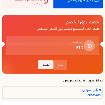
توصيل سريع ومجاني
براحتك!
خصم فوق الخصم
أضف الكود لتستمتع بخصم فوق السعر المخفّض
كود الخصم
EID
تطبيق
نسخ
دوشق سرير ,
طراحة سرير نفر ,
رقم الموديل
CR100200