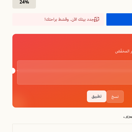
24%
جدد بيتك الآن.. وقسّط براحتك!
 المخفّض
تطبيق
نسخ
ير ,