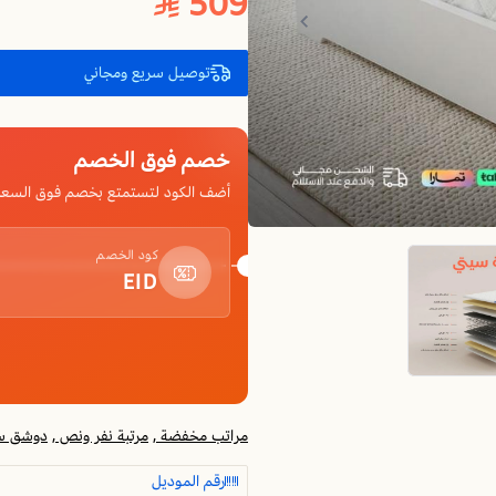
509
توصيل سريع ومجاني
خصم فوق الخصم
أضف الكود لتستمتع بخصم فوق السعر
كود الخصم
EID
مراتب مخفضة ,
مرتبة نفر ونص ,
دوشق سر
رقم الموديل