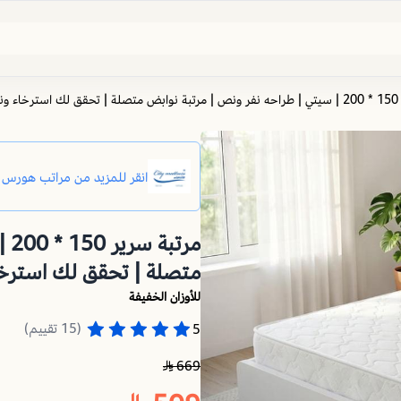
هادئ
مر
متصلة | تحقق لك استرخا
للأوزان الخفيفة
(15 تقييم)
5
669