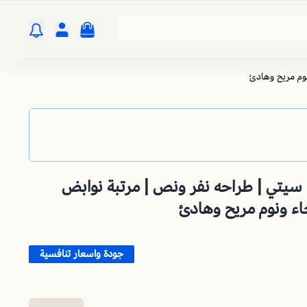
تبة سرير 150 * 200 | سيتي | طراحه نفر ونص | مرتبة نوابض
ء ونوم مريح وهادئ
جودة واسعار تنافسية