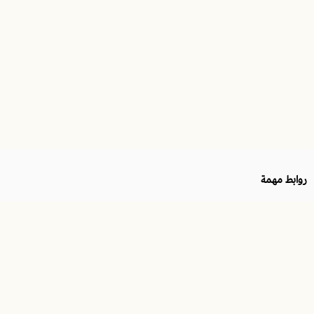
روابط مهمة
الرقم الضريبي
موثّق في منصة الأعمال
311337263400003