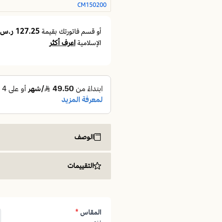
CM150200
127.25 ر.س
أو قسم فاتورتك بقيمة
اعرف أكثر
الإسلامية
الوصف
مرتبة سرير سيتي 150x200
| طراحة بنو
التقييمات
مرتبة سرير سيتي 150x200
المقاس
*