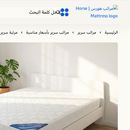
مراتب هورس | Horse Mattress
0
0
الرئيسية
مراتب سرير
مراتب سرير بأسعار مناسبة
مرتبة سرير 150 * 200 | سيتي | طراحه نفر ونص | مرتبة نوابض متصلة | تحقق لك استرخاء ونوم مريح و