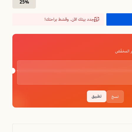
25%
جدد بيتك الآن.. وقسّط براحتك!
 المخفّض
تطبيق
نسخ