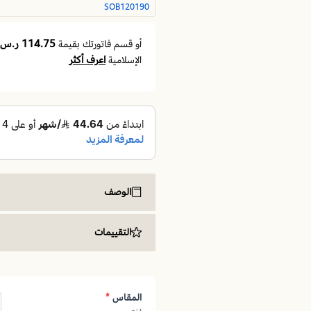
SOB120190
114.75 ر.س
أو قسم فاتورتك بقيمة
اعرف أكثر
الإسلامية
الوصف
مرتبة سرير نفر كبير ( Super Single )
التقييمات
المقاس
*