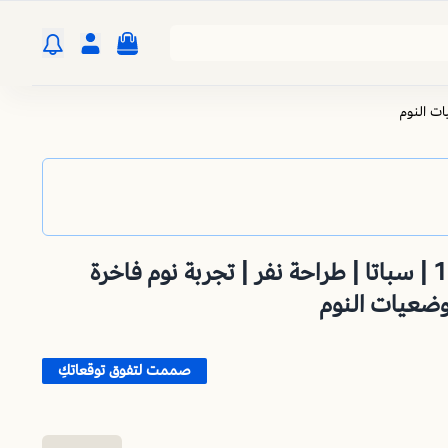
مرتبة سرير نفر 190×120 | سباتا | طراحة نفر | تجربة نوم فاخرة
وضعيات النوم
صممت لتفوق توقعاتكِ