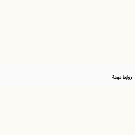
روابط مهمة
الرقم الضريبي
موثّق في منصة الأعمال
311337263400003