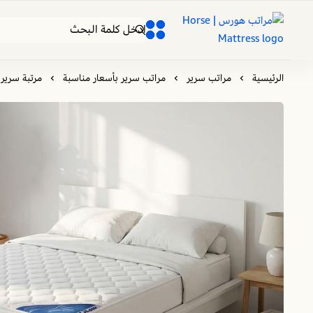
مراتب هورس | Horse Mattress
0
0
الرئيسية
مراتب سرير
مراتب سرير بأسعار مناسبة
مرتبة سرير نفر 190×120 | سباتا | طراحة نفر | تجربة نوم فاخرة ومثالية