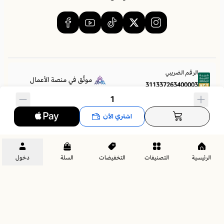
- متوفرة بمقاسات متنوعة :
مرتبة هورس
الرقم الضريبي
موثّق في منصة الأعمال
311337263400003
السجل التجاري
اشتري الآن
4030202221
الرئيسية
التصنيفات
التخفيضات
السلة
دخول
لراحة ونعومة أكثر يمكنكم شراء لبادة سرير فندقية, لمزيد من التفاصيل
اضغط الرابط
الحقوق محفوظة | 2026
مراتب هورس | Horse Mattress
للمحافظة على المرتبة من البلل والتعفن ينصح بشراء واقي مرتبة - لمزيد من
4030202221