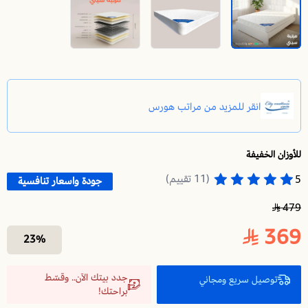
للأوزان الخفيفة
مرتبة سرير 100 * 200 | سيتي | مرتبة نفر | مرتبه بنوابض | تحقق لك استرخاء ونوم مريح وهادئ
(11 تقييم)
5
جودة واسعار تنافسية
479
369
23%
جدد بيتك الآن.. وقسّط
توصيل سريع ومجاني
براحتك!