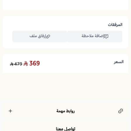
المميزات:
لا توجد تقييمات حاليا
- ارتفاع 20 سم :
مرتبة هورس
المرفقات
- دعم فائق :
إضافة ملاحظة
إرفاق ملف
- طبقات الفوم المتفاوت الكثافة:
السعر
369
479
اسحب و افلت الملف هنا
استعراض
- حماية مضاعفة :
- قماش قطني فاخر :
روابط مهمة
- تصميم متعدد الاستخدامات :
تواصل معنا