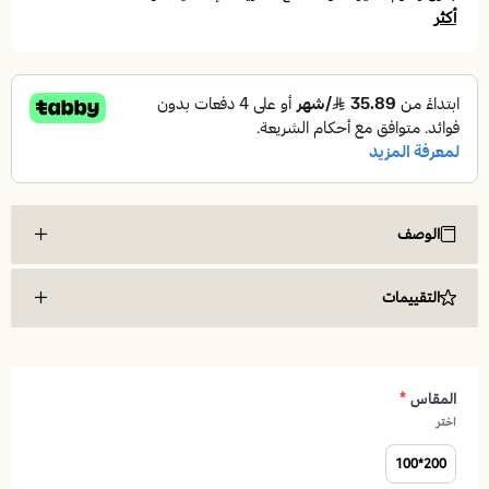
أكثر
الوصف
طراحة سرير نفر ( Single )
التقييمات
مرتبة هورس
مرتبة هورس
المقاس
*
اختر
200*100