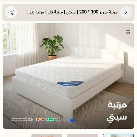
مرتبة سرير 100 * 200 | سيتي | مرتبة نفر | مرتبه بنوابض | تحقق لك استرخاء ونوم مريح وهادئ