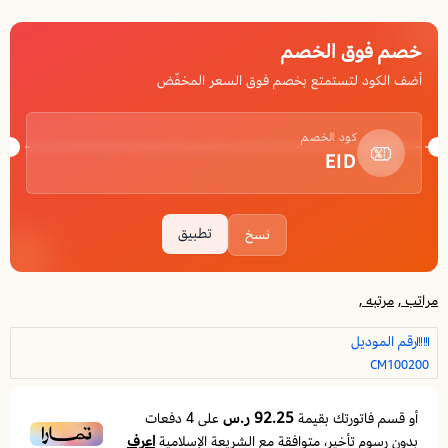
خصم فوق الخصم
أضف الكود لتستمتع بخصم فوق السعر المخفّض
كود الخصم
EID
تطبيق
نسخ
مراتب ,
مرتبه ,
رقم الموديل
CM100200
92.25 ر.س
أو قسم فاتورتك بقيمة
على
4
دفعات
اعرف
بدون رسوم تأخير، متوافقة مع الشريعة الإسلامية