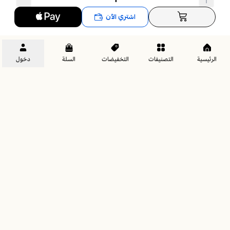
السجل التجاري
✅
سهولة العناية
اشتري الآن
4030202221
✅
تجربة استخدام يومية مريحة
الرئيسية
التصنيفات
التخفيضات
السلة
دخول
طقم مفرش فندقي فاخر 7 قطع
الحقوق محفوظة | 2026
مراتب هورس | Horse Mattress
✅
غطاء لحاف سرير نفر ونص :
✅
حشوة لحاف سرير نفر ونص متحركة:
4030202221
✅
شرشف بمطاط :
✅
بيت مخدة بأطراف عدد 2 :
✅
بيت مخدة عدد 2 :
مفرش فندقي من مفارش هورس
المفارش الفاخرة