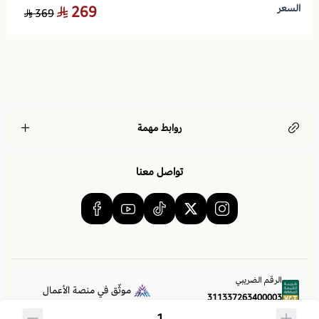
لا توجد تقييمات حاليا
السعر
269
369
اسحب و افلت الملف هنا
✅
خامة مايكروفايبر بديل القطن
استعراض
✅
حشوة ثابتة داخل غطاء اللحاف
✅
تصميم يوناني أنيق
روابط مهمة
✅
مقاسات متعددة
تواصل معنا
✅
راحة لا مثيل لها
✅
إطلالة فندقية راقية
الرقم الضريبي
✅
تحمل ومتانة
موثّق في منصة الأعمال
311337263400003