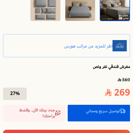
مفرش فندقي نفر ونص
مفرش سرير نفر ونص بحشوة متحركة - رمادي
369
269
27%
جدد بيتك الآن.. وقسّط
توصيل سريع ومجاني
براحتك!