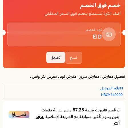
خصم فوق الخصم
أضف الكود لتستمتع بخصم فوق السعر المخفّض
كود الخصم
EID
تطبيق
نسخ
تفصيل مفارش ,
مفارش سرير ,
مفرش نوم ,
مفرش نفر ونص ,
رقم الموديل
HBCM140200
67.25 ر.س
أو قسم فاتورتك بقيمة
على
4
دفعات
اعرف
بدون رسوم تأخير، متوافقة مع الشريعة الإسلامية
أكثر